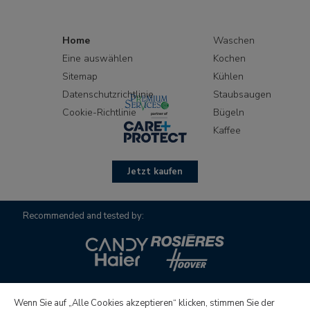
BAUKNECHT
DFK5360IN
Home
Waschen
BAUKNECHT
DFK5390
Eine auswählen
Kochen
Sitemap
Kühlen
BAUKNECHT
DFK5390IN
Datenschutzrichtlinie
Staubsaugen
Cookie-Richtlinie
Bügeln
CANDY
CFT63N
Kaffee
CANDY
CFT63W
Jetzt kaufen
CANDY
CFT63X
Recommended and tested by:
ELICA
VEGA
FAGOR
1CCF130X/B/N
FIRENZI
CON915
Wenn Sie auf „Alle Cookies akzeptieren“ klicken, stimmen Sie der