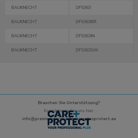
BAUKNECHT
DF5363
BAUKNECHT
DF5363BR
BAUKNECHT
DF5363IN
BAUKNECHT
DF5363SW
BAUKNECHT
DF5363WS
BAUKNECHT
DFH5363BR
BAUKNECHT
DFH5363WS
Brauchen Sie Unterstützung?
BAUKNECHT
DFH5393
Kontaktieren Sie uns hier:
info@premiumservicesforcareplusprotect.eu
BAUKNECHT
DFH5393WS
BAUKNECHT
DFK5360