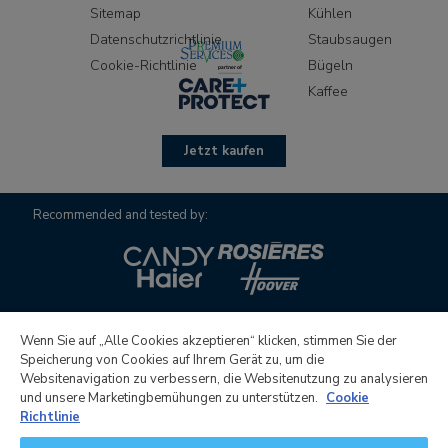
Sitemap
Kühlen
Datenschutzrichtlinie
Staubsaugen
Cookie-Richtlinie
Bügeln
Kaffee
Jetzt kaufen
Recommended and tested by:
Wenn Sie auf „Alle Cookies akzeptieren“ klicken, stimmen Sie der
Speicherung von Cookies auf Ihrem Gerät zu, um die
Websitenavigation zu verbessern, die Websitenutzung zu analysieren
Candy Hoover Group S.r.l. mit alleinigem Gesellschafter,
und unsere Marketingbemühungen zu unterstützen.
Cookie
Gesellschaft zur Geschäftsführung und Koordination von
Richtlinie
Candy S.p.A., Sitz:Via Comolli, 16 - 20861 Brugherio (MB) -