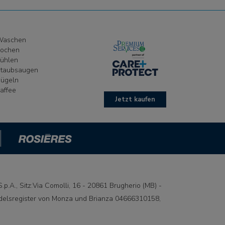
Waschen
ochen
ühlen
taubsaugen
ügeln
affee
Jetzt kaufen
p.A., Sitz:Via Comolli, 16 - 20861 Brugherio (MB) -
andelsregister von Monza und Brianza 04666310158,