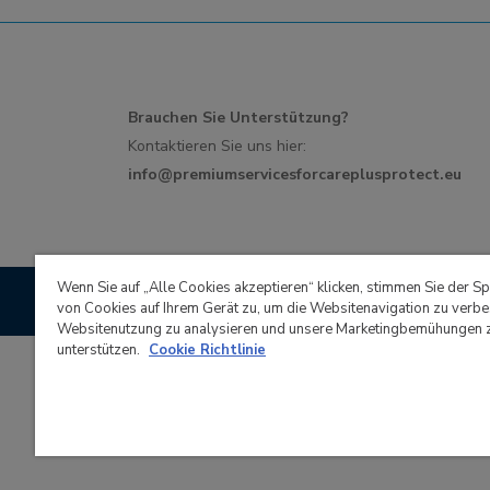
Brauchen Sie Unterstützung?
Kontaktieren Sie uns hier:
info@premiumservicesforcareplusprotect.eu
Wenn Sie auf „Alle Cookies akzeptieren“ klicken, stimmen Sie der S
Recommended and teste
von Cookies auf Ihrem Gerät zu, um die Websitenavigation zu verbe
Websitenutzung zu analysieren und unsere Marketingbemühungen 
unterstützen.
Cookie Richtlinie
Candy Hoover Group S.r.l. mit alleinigem Gesellsch
Italien, voll eingezahltes Gesellschaftskapital 