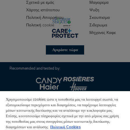
Σχετικά με εμάς
Μαγειρεμα
Χάρτης ιστότοπου
Ψυξη
Πολιτική Απορρήτου
Σκουπισμα
Πολιτική cookie
Σιδερωμα
Μηχανες Καφε
Αγοράστε τώρα
Recommended and tested by:
Χρησιμοποιούμε cookies ώστε η τοποθεσία μας να λειτουργεί σωστά, να
εξατομικεύουμε περιεχόμενο και διαφημίσεις, να παρέχουμε λειτουργίες
μέσων κοινωνικής δικτύωσης και να αναλύουμε την κυκλοφορία μας.
Επίσης, κοινοποιούμε πληροφορίες σχετικά με την από μέρους σας χρήση
Candy Hoover Group S.r.l. με μοναδικό μέτοχο, εταιρεία με
της τοποθεσίας μας στους συνεργάτες μέσων κοινωνικής δικτύωσης,
δραστηριότητες διαχείρισης και συντονισμού της Candy SpA,
διαφημίσεων και ανάλυσης.
Πολιτική Cookies