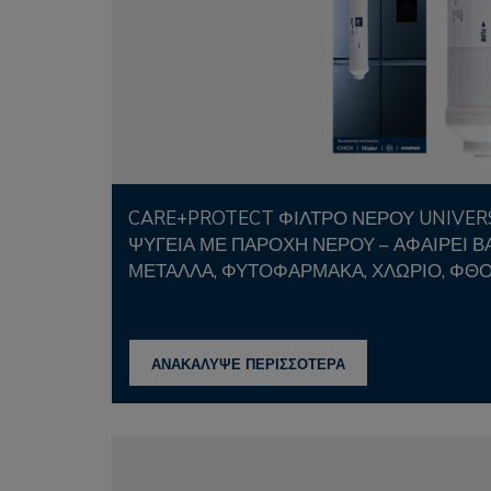
CARE+PROTECT ΦΊΛΤΡΟ ΝΕΡΟΎ UNIVERSAL ΓΙΑ
ΨΥΓΕΊΑ ΜΕ ΠΑΡΟΧΉ ΝΕΡΟΎ – ΑΦΑΙΡΕΊ Β
ΜΈΤΑΛΛΑ, ΦΥΤΟΦΆΡΜΑΚΑ, ΧΛΏΡΙΟ, ΦΘ
ΑΝΑΚΑΛΥΨΕ ΠΕΡΙΣΣΟΤΕΡΑ