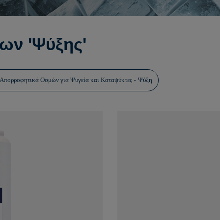
ων 'Ψύξης'
...
 Απορροφητικά Οσμών για Ψυγεία και Καταψύκτες - Ψύξη