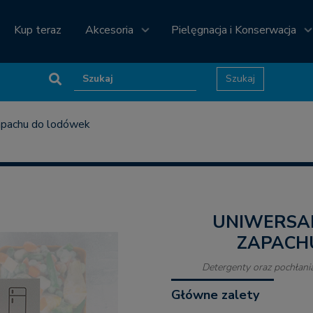
Kup teraz
Akcesoria
Pielęgnacja i Konserwacja
zapachu do lodówek
UNIWERSALNY POCHŁANIACZ
ZAPACH
Detergenty oraz pochłan
Główne zalety