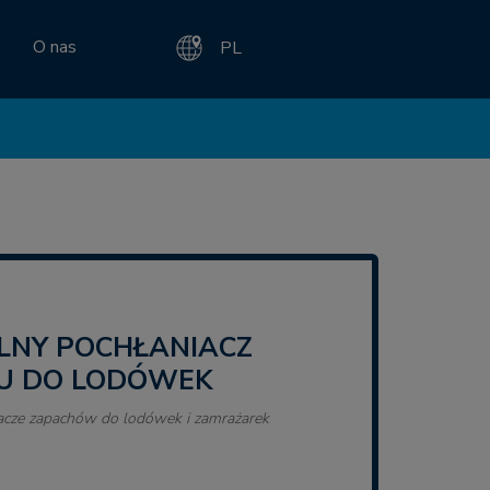
O nas
PL
U DO LODÓWEK
iacze zapachów do lodówek i zamrażarek