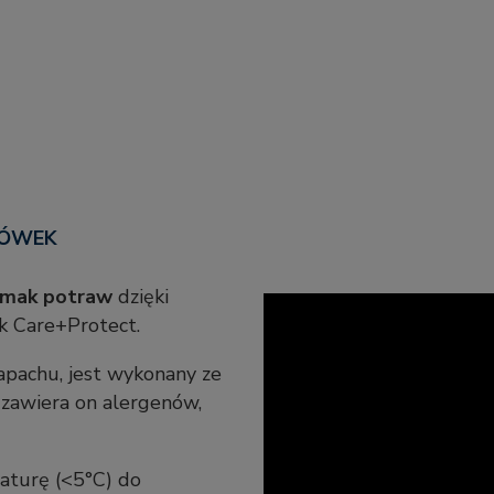
DÓWEK
 smak potraw
dzięki
k Care+Protect.
zapachu, jest wykonany ze
 zawiera on alergenów,
aturę (<5°C) do