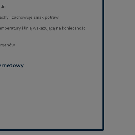
 dni
pachy i zachowuje smak potraw.
mperatury i linią wskazującą na konieczność
lergenów
ternetowy