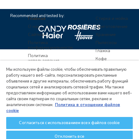
Recommended and tested by:
Главная
Стирка и мойка
О нас
Приготовление
Сайтмап
Хранение
Политика
Пылесосы
конфиденциальности
Глажка
Политика
Кофе
использования
файлов cookie
Candy Hoover Group S.r.l., группа компаний с
Мы используем файлы cookie, чтобы обеспечивать правильную
работу нашего веб-сайта, персонализировать рекламные
единственным акционером, осуществляющая
объявления и другие материалы, обеспечивать работу функций
руководство и координацию деятельности компании
социальных сетей и анализировать сетевой трафик. Мы также
Candy S.p.A., юридический адрес: Виа Комолли, 16 –
предоставляем информацию об использовании вами нашего веб-
сайта своим партнерам по социальным сетям, рекламе и
20861 Бругерио (провинция Монца и Брианца) - Италия
аналитическим системам.
Политика в отношении файлов
(Via Comolli, 16 - 20861 Brugherio (MB) – Italy),
cookie
корпоративный капитал в размере € 30.000.000,00
Согласиться с использованием всех файлов cookie
оплачен полностью, идентификационный номер
налогоплательщика в Италии и регистрационный номер
Отклонить все