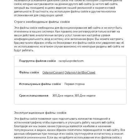
называются основными файлами cookie. Мы также используем сторонние файлы
cookie, которые настраиваются на домене другого веб-сайта (а не того веб-сайта,
который вы посещаете) в целях ведения нашей рекламной и маркетинговой
деятельности. В частности, мы используем файлы cookie и другие технологии
отслеживания для следующих целей:
Строго необходимые файлы cookie
Эти файлы cookie необходимы для функционирования веб-сайта и не могут быть
отключены в наших системах. Как правило, они активируются только в ответ на
ваши действия, аналогичные запросу услуг, такие как настройка уровня
конфиденциальности, вход в систему или заполнение форм. Вы можете настроить
браузер таким образом, чтобы он блокировал эти файлы cookie или уведомлял вас об
их использовании, но в таком случае возможно, что некоторые разделы веб-сайта не
будут работать.
Строго
careplusprotect.com
необходимые
файлы
cookie
OptanonConsent
,
OptanonAlertBoxClosed
Первая сторона
365 Дни недели, 365 Дни недели
Эксплуатационные файлы cookie
Эти файлы cookie позволяют нам подсчитывать количество посещений и
источников трафика, чтобы оценивать и улучшать работу нашего веб-сайта.
Благодаря им мы знаем, какие страницы являются наиболее и наименее
популярными, и видим, каким образом посетители перемещаются по веб-сайту. Все
данные, собираемые при помощи этих cookie, группируются в статистику, а значит,
являются анонимными. Если вы не одобрите использование этих файлов cookie, у