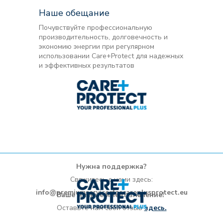
Наше обещание
Почувствуйте профессиональную
производительность, долговечность и
экономию энергии при регулярном
использовании Care+Protect для надежных
и эффективных результатов
Нужна поддержка?
Свяжитесь с нами здесь:
info@premiumservicesforcareplusprotect.eu
Ваше мнение имеет значение!
Оставьте нам свой отзыв
здесь.