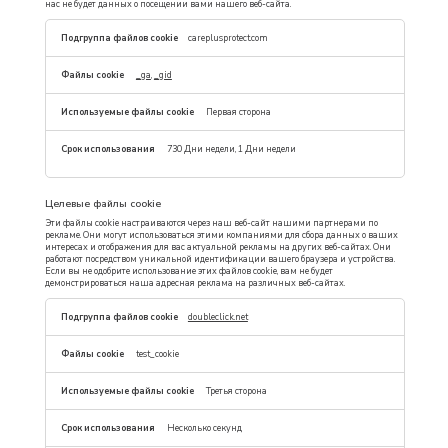
нас не будет данных о посещении вами нашего веб-сайта.
Эксплуатационные
careplusprotect.com
файлы
cookie
_ga
,
_gid
Первая сторона
730 Дни недели, 1 Дни недели
Целевые файлы cookie
Эти файлы cookie настраиваются через наш веб-сайт нашими партнерами по
рекламе. Они могут использоваться этими компаниями для сбора данных о ваших
интересах и отображения для вас актуальной рекламы на других веб-сайтах. Они
работают посредством уникальной идентификации вашего браузера и устройства.
Если вы не одобрите использование этих файлов cookie, вам не будет
демонстрироваться наша адресная реклама на различных веб-сайтах.
Целевые
doubleclick.net
файлы
cookie
test_cookie
Третья сторона
Несколько секунд