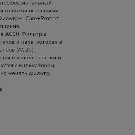
й профессиональный
ы со всеми основными
Фильтры Care+Protect
ощение.
ва AC90. Фильтры
ахов и пара, которая в
тров (AC20).
асны в использовании и
яются с индикатором
жно менять фильтр.
а.