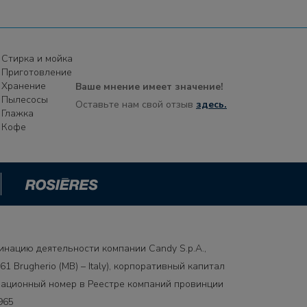
AFC9003ALU
AFC990W
Стирка и мойка
Приготовление
Хранение
AFCV9033X
Ваше мнение имеет значение!
Пылесосы
Оставьте нам свой отзыв
здесь.
Глажка
K181M1A2ELXSF120CAT.IT.
Кофе
K181VM1A2ELXSF60TANGO
K181VM1A2ELXSF90TANGO
K7052-04SALL.AN.F90BELMEB
K7052-04SXSF60UCRAINA
инацию деятельности компании Candy S.p.A.,
1 Brugherio (MB) – Italy), корпоративный капитал
K7052-04SXSF90UCRAINA
рационный номер в Реестре компаний провинции
965