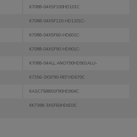
K7088-04XSF100HD101C
K7088-04XSF120-HD1201C-
K7088-04XSF60-HD601C-
K7088-04XSF90-HD901C-
K7088-04ALL.ANO.F90HD901ALU-
K7356-3XSF90-REF.HD670C
KASC7588XSF90HD904C
KK7388-3XSF60HD603C
KK7388-3XSF90HD903C
AFC9002X