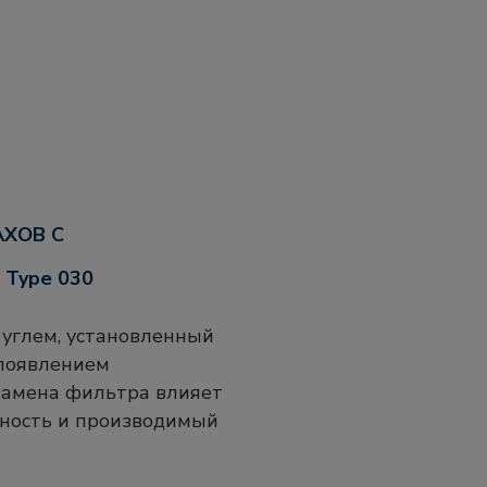
Type 030
 углем, установленный
 появлением
замена фильтра влияет
чность и производимый