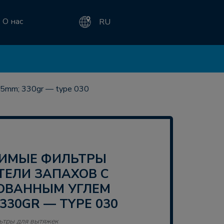
О нас
RU
5mm; 330gr — type 030
ТЕЛИ ЗАПАХОВ С
ОВАННЫМ УГЛЕМ
330GR — TYPE 030
ьтры для вытяжек