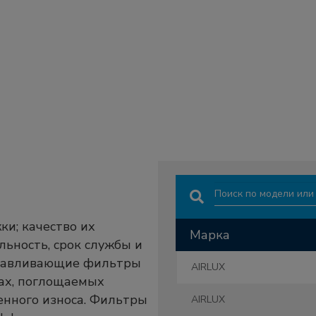
Search:
и; качество их
Марка
ьность, срок службы и
Марка
улавливающие фильтры
AIRLUX
ах, поглощаемых
енного износа. Фильтры
AIRLUX