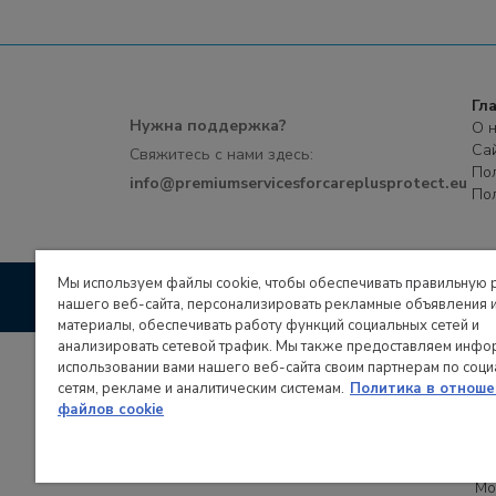
Гл
Нужна поддержка?
О 
Са
Свяжитесь с нами здесь:
По
info@premiumservicesforcareplusprotect.eu
По
Мы используем файлы cookie, чтобы обеспечивать правильную 
Recommended and teste
нашего веб-сайта, персонализировать рекламные объявления 
материалы, обеспечивать работу функций социальных сетей и
анализировать сетевой трафик. Мы также предоставляем инфо
использовании вами нашего веб-сайта своим партнерам по соц
сетям, рекламе и аналитическим системам.
Политика в отноше
Candy Hoover Group S.r.l., группа компани
файлов cookie
юридический адрес: Виа Комолли, 16 – 20861 Бруг
в размере € 30.000.000,00 оплачен полностью
Мо