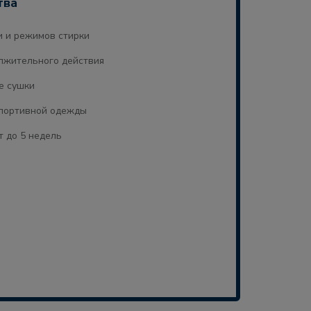
тва
и и режимов стирки
лжительного действия
е сушки
спортивной одежды
 до 5 недель