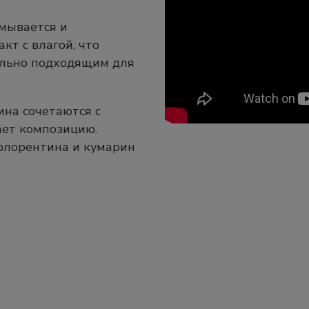
ымывается и
кт с влагой, что
ально подходящим для
на сочетаются с
ает композицию.
флорентина и кумарин