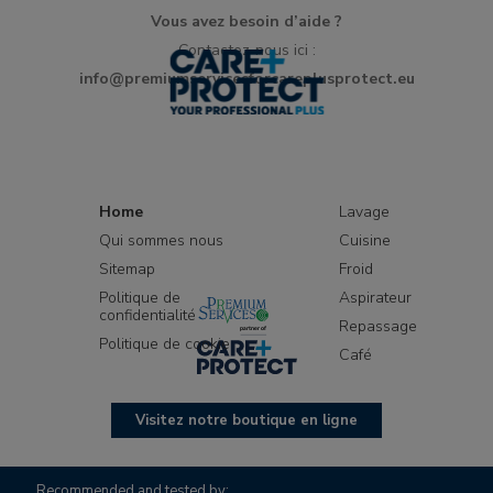
Vous avez besoin d’aide ?
Contactez-nous ici :
info@premiumservicesforcareplusprotect.eu
Home
Lavage
Qui sommes nous
Cuisine
Sitemap
Froid
Politique de
Aspirateur
confidentialité
Repassage
Politique de cookie
Café
Visitez notre boutique en ligne
Recommended and tested by: