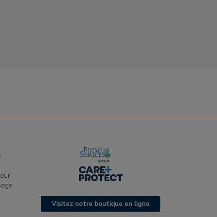
e
e
teur
sage
Visitez notre boutique en ligne