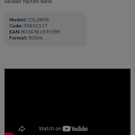
sauber halten kann.
Modell:
CSL3805
Code:
35602117
EAN:
8016361935389
Format:
500ml