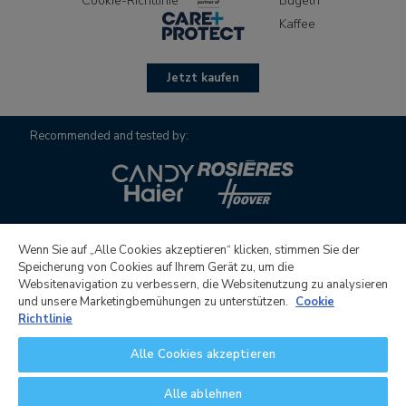
Cookie-Richtlinie
Bügeln
Kaffee
Jetzt kaufen
Recommended and tested by:
Wenn Sie auf „Alle Cookies akzeptieren“ klicken, stimmen Sie der
Speicherung von Cookies auf Ihrem Gerät zu, um die
Websitenavigation zu verbessern, die Websitenutzung zu analysieren
Candy Hoover Group S.r.l. mit alleinigem Gesellschafter,
und unsere Marketingbemühungen zu unterstützen.
Cookie
Gesellschaft zur Geschäftsführung und Koordination von
Richtlinie
Candy S.p.A., Sitz:Via Comolli, 16 - 20861 Brugherio (MB) -
Alle Cookies akzeptieren
Italien, voll eingezahltes Gesellschaftskapital 30.000.000,00
€, italienische Steuernummer und Registernummer beim
Alle ablehnen