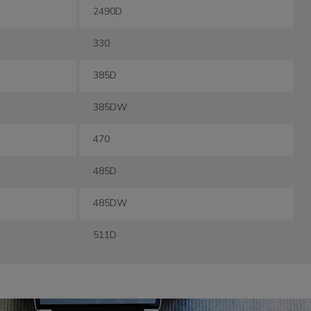
2490D
330
385D
385DW
470
485D
485DW
511D
531D
5708