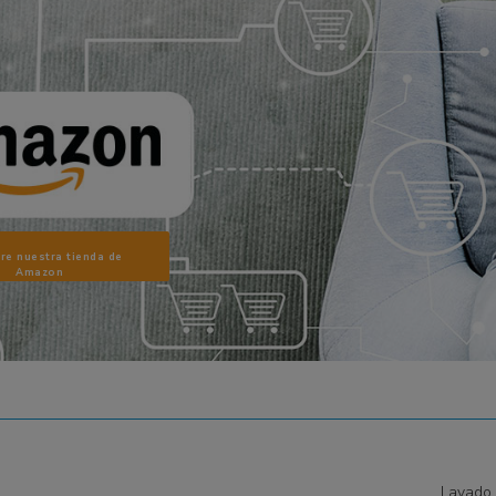
AEG
AEG
AEG
AEG
AEG
re nuestra tienda de
Amazon
AEG
AEG
AEG
AEG
AEG
Lavado