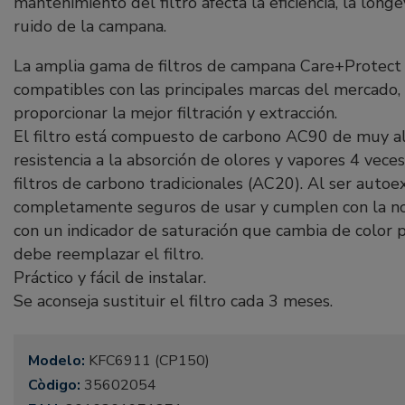
mantenimiento del filtro afecta la eficiencia, la longe
ruido de la campana.
La amplia gama de filtros de campana Care+Protect 
compatibles con las principales marcas del mercado,
proporcionar la mejor filtración y extracción.
El filtro está compuesto de carbono AC90 de muy al
resistencia a la absorción de olores y vapores 4 veces
filtros de carbono tradicionales (AC20). Al ser autoe
completamente seguros de usar y cumplen con la n
con un indicador de saturación que cambia de color p
debe reemplazar el filtro.
Práctico y fácil de instalar.
Se aconseja sustituir el filtro cada 3 meses.
Modelo:
KFC6911 (CP150)
Còdigo:
35602054