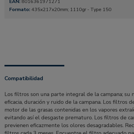
EAN:
8016361971271
Formato:
435x217x20mm; 1110gr - Type 150
Compatibilidad
Los filtros son una parte integral de la campana; su
eficacia, duración y ruido de la campana. Los filtros 
motor de las grasas contenidas en los vapores extra
evitando así el desgaste prematuro. Los filtros de ca
previenen eficazmente los olores desagradables. R
filtros cada 3 meses. Encuentre el filtro adecuado pa