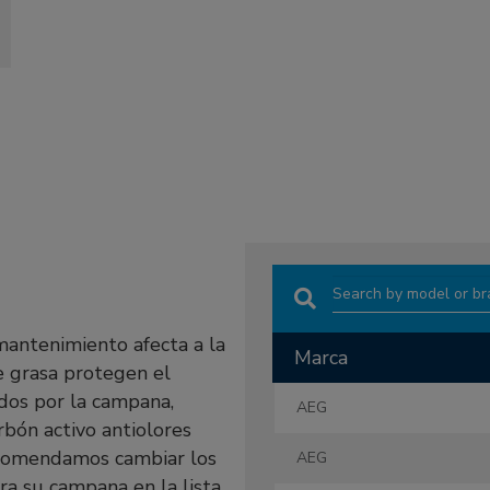
Search:
 mantenimiento afecta a la
Marca
de grasa protegen el
Marca
ídos por la campana,
AEG
rbón activo antiolores
ecomendamos cambiar los
AEG
ra su campana en la lista