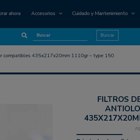
prar ahora
Accesorios
Cuidado y Mantenimiento
tiolor compatibles 435x217x20mm 1110gr – type 150
FILTROS DE CARBÓN ACTIVO
ANTIOLO
435X217X20MM
Fi