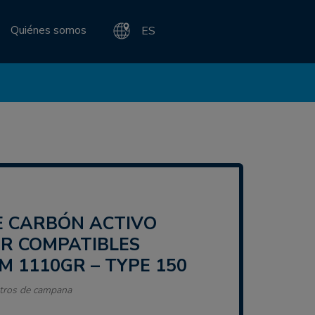
Quiénes somos
ES
R COMPATIBLES
 1110GR – TYPE 150
ltros de campana