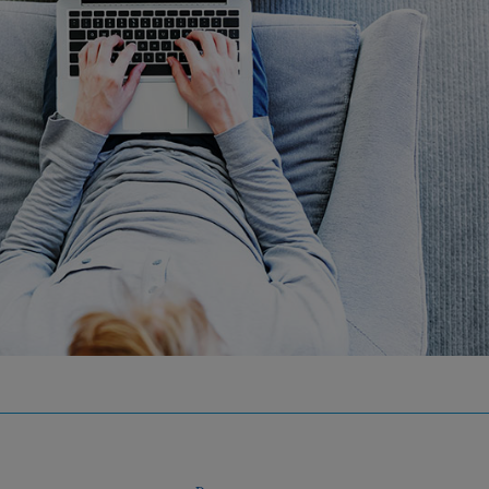
710D
760
781D
8160
8390
8391DM
8490
8709
DK9660M9
HC3360