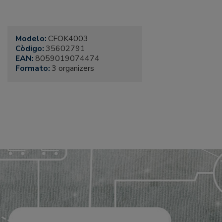
Modelo:
CFOK4003
Còdigo:
35602791
EAN:
8059019074474
Formato:
3 organizers