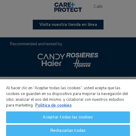
Café
Visita nuestra tienda en línea
Recommended and tested by:
Al hacer clic en “Aceptar todas las cookies”, usted acepta que las
cookies se guarden en su dispositivo para mejorar la navegación del
Candy Hoover Group S.r.l. con accionista único, empresa
sitio, analizar el uso del mismo, y colaborar con nuestros estudios
para la gestión y coordinación de la actividad de Candy
para marketing.
Polìtica de cookies
S.p.A., sede social: Via Comolli, 16 - 20861 Brugherio (MB) -
Aceptar todas las cookies
Italia, capital social € 30,000,000.000.00 totalmente
desembolsado, código fiscal italiano y número de registro en
Rechazarlas todas
el Registro Mercantil de Monza e Brianza 04666310158, IVA