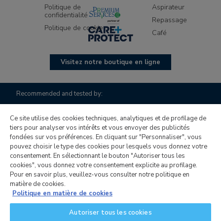
Politique de
Aspirateur
confidentialité
Repassage
Politique de cookie
Café
Visitez notre boutique en ligne
Recommended and tested by:
Ce site utilise des cookies techniques, analytiques et de profilage de
tiers pour analyser vos intérêts et vous envoyer des publicités
fondées sur vos préférences. En cliquant sur "Personnaliser", vous
pouvez choisir le type des cookies pour lesquels vous donnez votre
consentement. En sélectionnant le bouton "Autoriser tous les
cookies", vous donnez votre consentement explicite au profilage.
Pour en savoir plus, veuillez-vous consulter notre politique en
Candy Hoover Group S.r.l., société unipersonnelle pour
matière de cookies.
l’activité de gestion et de coordination de Candy S.p.A., siège
Politique en matière de cookies
social : Via Comolli, 16 - 20861 Brugherio (MB) - Italie, capital
Autoriser tous les cookies
social de 30 000 000,00 € entièrement libéré, Code fiscal