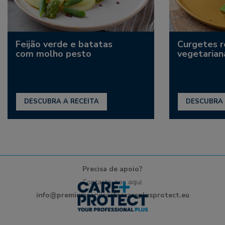
Feijão verde e batatas
Curgetes 
com molho pesto
vegetarian
DESCUBRA A RECEITA
DESCUBRA 
Precisa de apoio?
Contacte-nos aqui:
info@premiumservicesforcareplusprotect.eu