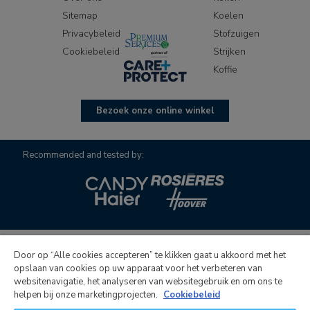
Sitemap
Koelen
Privacybeleid
Stofzuigen
Cookiebeleid
Strijken
Koffie
Bezoek onze online winkel
Recommended and tested by:
Door op “Alle cookies accepteren” te klikken gaat u akkoord met het
opslaan van cookies op uw apparaat voor het verbeteren van
Candy Hoover Group S.r.l. met een enkele aandeelhouder,
websitenavigatie, het analyseren van websitegebruik en om ons te
onderneming bestuurd en gecoördineerd door Candy S.p.A.,
helpen bij onze marketingprojecten.
Cookiebeleid
maatschappelijke zetel: Via Comolli, 16 - 20861 Brugherio