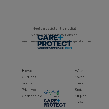
Heeft u assistentie nodig?
Neem hier contact met ons op:
info@premiumservicesforcareplusprotect.eu
Home
Wassen
Over ons
Koken
Sitemap
Koelen
Privacybeleid
Stofzuigen
Cookiebeleid
Strijken
Koffie