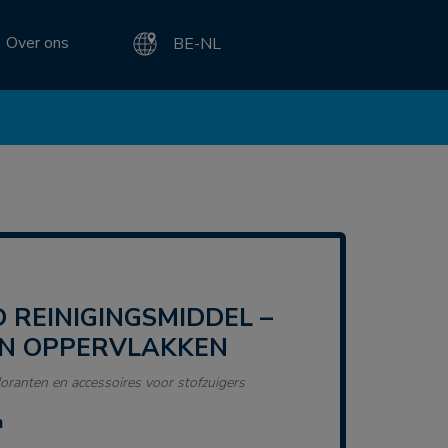
Over ons
BE-NL
EN OPPERVLAKKEN
oranten en accessoires voor stofzuigers
n