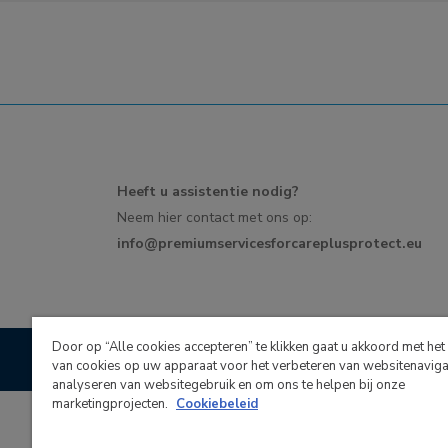
Heeft u assistentie nodig?
Neem hier contact met ons op:
info@premiumservicesforcareplusprotect.eu
Door op “Alle cookies accepteren” te klikken gaat u akkoord met he
Recommended and teste
van cookies op uw apparaat voor het verbeteren van websitenavigat
analyseren van websitegebruik en om ons te helpen bij onze
marketingprojecten.
Cookiebeleid