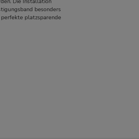
en. Die Installation
estigungsband besonders
e perfekte platzsparende