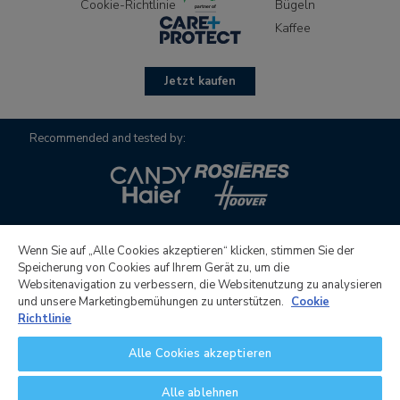
Cookie-Richtlinie
Bügeln
Kaffee
Jetzt kaufen
Recommended and tested by:
Wenn Sie auf „Alle Cookies akzeptieren“ klicken, stimmen Sie der
Speicherung von Cookies auf Ihrem Gerät zu, um die
Websitenavigation zu verbessern, die Websitenutzung zu analysieren
Candy Hoover Group S.r.l. mit alleinigem Gesellschafter,
und unsere Marketingbemühungen zu unterstützen.
Cookie
Gesellschaft zur Geschäftsführung und Koordination von
Richtlinie
Candy S.p.A., Sitz:Via Comolli, 16 - 20861 Brugherio (MB) -
Alle Cookies akzeptieren
Italien, voll eingezahltes Gesellschaftskapital 30.000.000,00
€, italienische Steuernummer und Registernummer beim
Alle ablehnen