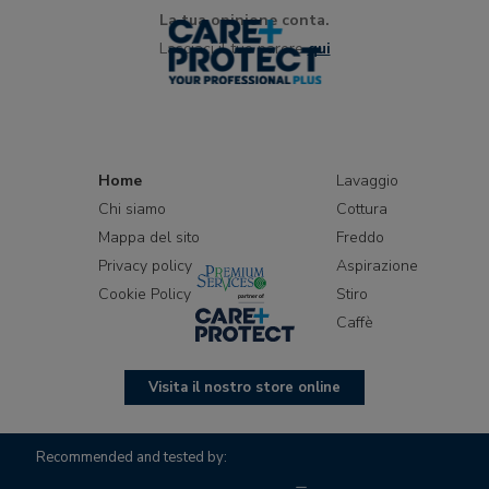
La tua opinione conta.
Lasciaci il tuo parere
qui
Home
Lavaggio
Chi siamo
Cottura
Mappa del sito
Freddo
Privacy policy
Aspirazione
Cookie Policy
Stiro
Caffè
Visita il nostro store online
Recommended and tested by: