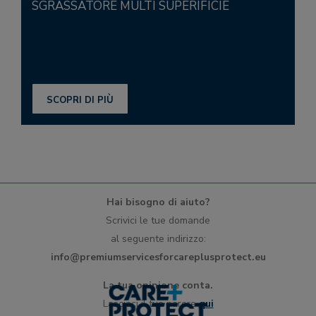
SGRASSATORE MULTI SUPERIFICIE
SCOPRI DI PIÙ
Hai bisogno di aiuto?
Scrivici le tue domande
al seguente indirizzo:
info@premiumservicesforcareplusprotect.eu
La tua opinione conta.
Lasciaci il tuo parere
qui