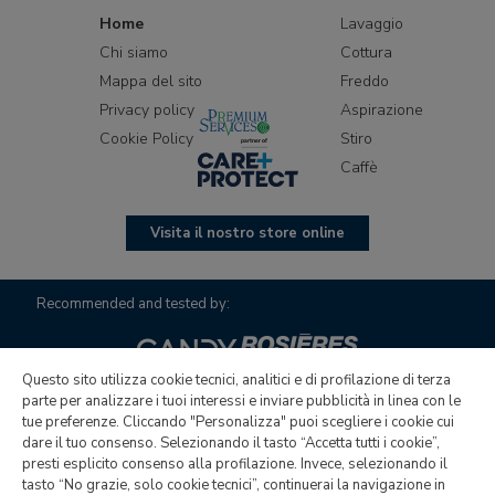
Home
Lavaggio
Chi siamo
Cottura
Mappa del sito
Freddo
Privacy policy
Aspirazione
Cookie Policy
Stiro
Caffè
Visita il nostro store online
Recommended and tested by:
Questo sito utilizza cookie tecnici, analitici e di profilazione di terza
parte per analizzare i tuoi interessi e inviare pubblicità in linea con le
tue preferenze. Cliccando "Personalizza" puoi scegliere i cookie cui
dare il tuo consenso. Selezionando il tasto “Accetta tutti i cookie”,
presti esplicito consenso alla profilazione. Invece, selezionando il
tasto “No grazie, solo cookie tecnici”, continuerai la navigazione in
Candy Hoover Group S.r.l. con unico socio | Società soggetta