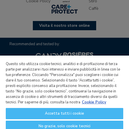
Cookie Policy
Stiro
Caffè
Visita il nostro store online
Recommended and tested by:
Questo sito utilizza cookie tecnici, analitici e di profilazione di terza
parte per analizzare i tuoi interessi e inviare pubblicità in linea con le
tue preferenze. Cliccando "Personalizza" puoi scegliere i cookie cui
dare il tuo consenso. Selezionando il tasto “Accetta tutti i cookie”,
presti esplicito consenso alla profilazione. Invece, selezionando il
tasto “No grazie, solo cookie tecnici”, continuerai la navigazione in
Candy Hoover Group S.r.l. con unico socio | Società soggetta
assenza di cookie o altri strumenti di tracciamento diversi da quelli
ad attività di direzione e coordinamento di Candy S.p.A. Sede
tecnici. Per saperne di più, consulta la nostra
Cookie Policy
legale: Via Comolli, 16 - 20861 Brugherio (MB) | Sede
Accetta tutti i cookie
amministrativa: Via Privata Eden Fumagalli - 20861 Brugherio
(MB) Cap. sociale € 30.000.000,00 i.v. | C.F. e N. di iscrizione
No grazie, solo cookie tecnici