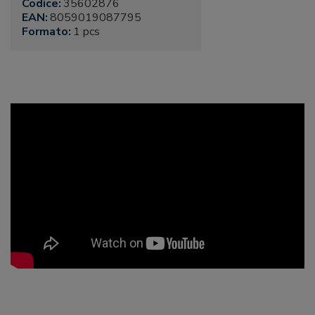
Codice:
35602876
EAN:
8059019087795
Formato:
1 pcs