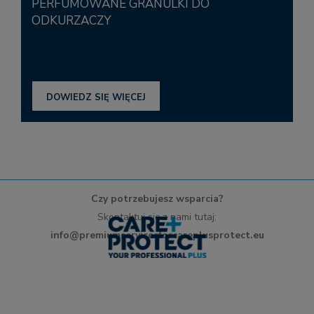
PERFUMOWANE GRANULKI DO
ODKURZACZY
DOWIEDZ SIĘ WIĘCEJ
Czy potrzebujesz wsparcia?
Skontaktuj się z nami tutaj:
info@premiumservicesforcareplusprotect.eu