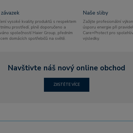
 závazek
Naše sliby
ení vysoké kvality produktů s respektem
Zažijte profesionální výko
otnímu prostředí, plně doporučeno a
úsporu energie při pravid
váno společností Haier Group, předním
Care+Protect pro spolehliv
cem domácích spotřebičů na světě.
výsledky.
Navštivte náš nový online obchod
ZJISTĚTE VÍCE