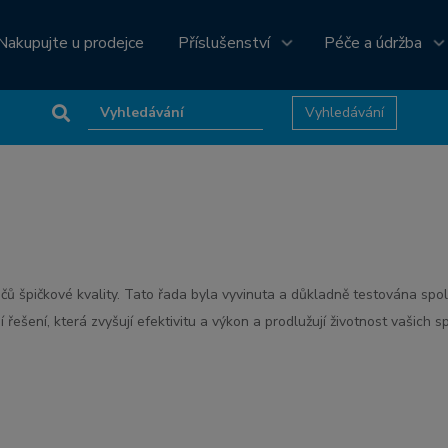
Nakupujte u prodejce
Příslušenství
Péče a údržba
ů špičkové kvality. Tato řada byla vyvinuta a důkladně testována spol
í řešení, která zvyšují efektivitu a výkon a prodlužují životnost vašich