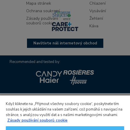
Mapa stránek
Chlazení
Ochrana soukromí
Vysávání
Zásady používání
Žehlení
souborů cookie
Káva
Navštivte náš internetový obchod
Recommended and tested by:
Když kliknete na „Přijmout všechny soubory cookie“, poskytnete tím
souhlas k jejich ukládání na vašem zařízení, což pomáhá s navigací na
Candy Hoover Group S.r.l. s jediným akcionářem, společností
stránce, s analýzou využití dat a s našimi marketingovými snahami.
spravující a koordinující činnosti Candy S.p.A. se sídlem na
Zásady používání souborů cookie
adrese: Via Comolli, 16 - 20861 Brugherio (MB) - Itálie,