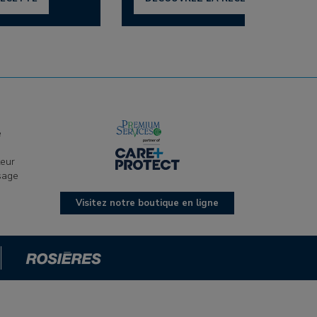
e
e
teur
sage
Visitez notre boutique en ligne