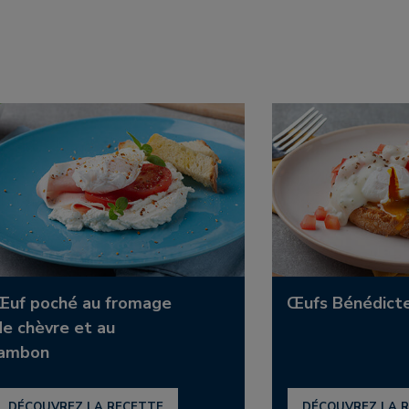
Œuf poché au fromage
Œufs Bénédict
de chèvre et au
jambon
DÉCOUVREZ LA RECETTE
DÉCOUVREZ LA 