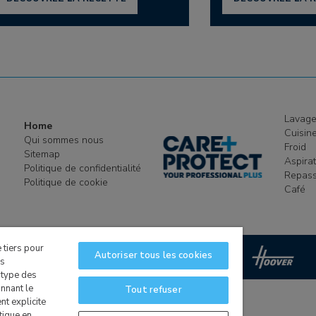
Lavag
Home
Cuisin
Qui sommes nous
Froid
Sitemap
Aspira
Politique de confidentialité
Repas
Politique de cookie
Café
 tiers pour
Autoriser tous les cookies
d by:
os
 type des
nnant le
Tout refuser
t explicite
tique en