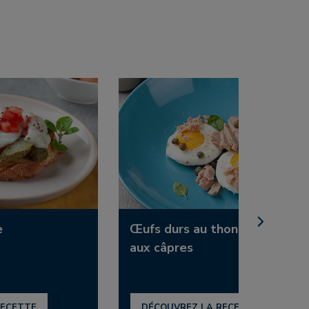
e
Œufs durs au thon et
aux câpres
RECETTE
DÉCOUVREZ LA RECETTE