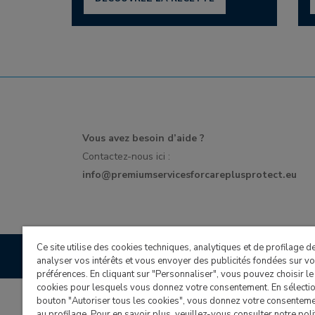
Vous avez besoin d’aide ?
Contactez-nous ici :
info@premiumservicesforcareplusprotect.eu
Ce site utilise des cookies techniques, analytiques et de profilage de
Recommended and teste
analyser vos intérêts et vous envoyer des publicités fondées sur v
préférences. En cliquant sur "Personnaliser", vous pouvez choisir le
cookies pour lesquels vous donnez votre consentement. En sélectio
bouton "Autoriser tous les cookies", vous donnez votre consentemen
au profilage. Pour en savoir plus, veuillez-vous consulter notre poli