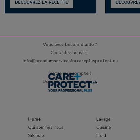
DÉCOUVREZ LA RECETTE
DÉCOUVREZ
Vous avez besoin d’aide ?
Contactez-nous ici :
info@premiumservicesforcareplusprotect.eu
Votre avis compte !
Donnez-nous votre avis
ici.
Home
Lavage
Qui sommes nous
Cuisine
Sitemap
Froid