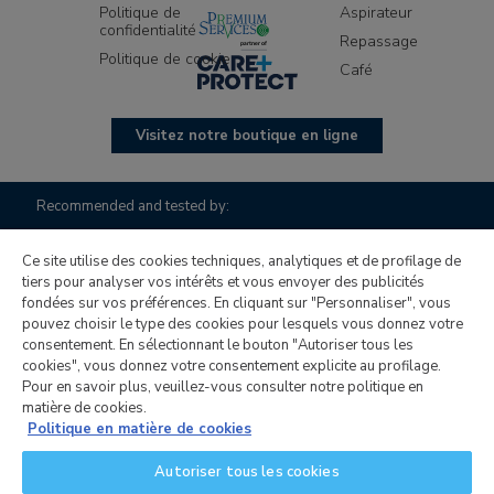
Politique de
Aspirateur
confidentialité
Repassage
Politique de cookie
Café
Visitez notre boutique en ligne
Recommended and tested by:
Ce site utilise des cookies techniques, analytiques et de profilage de
tiers pour analyser vos intérêts et vous envoyer des publicités
fondées sur vos préférences. En cliquant sur "Personnaliser", vous
pouvez choisir le type des cookies pour lesquels vous donnez votre
consentement. En sélectionnant le bouton "Autoriser tous les
cookies", vous donnez votre consentement explicite au profilage.
Pour en savoir plus, veuillez-vous consulter notre politique en
Candy Hoover Group S.r.l., société unipersonnelle pour
matière de cookies.
l’activité de gestion et de coordination de Candy S.p.A., siège
Politique en matière de cookies
social : Via Comolli, 16 - 20861 Brugherio (MB) - Italie, capital
Autoriser tous les cookies
social de 30 000 000,00 € entièrement libéré, Code fiscal