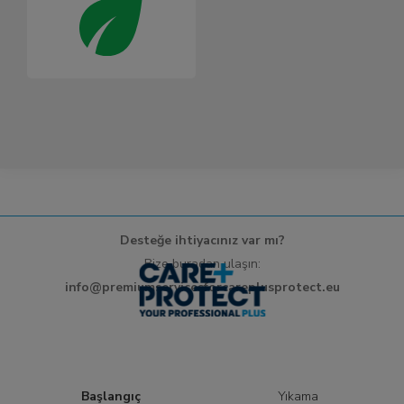
Desteğe ihtiyacınız var mı?
Bize buradan ulaşın:
info@premiumservicesforcareplusprotect.eu
Başlangıç
Yıkama