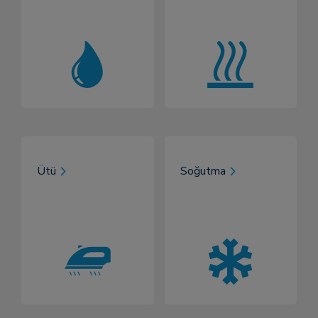
Ütü
Soğutma