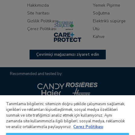
Hakkımızda
Yemek Pişirme
Site haritası
Soğutma
Gizlilik Politikası
Elektrikli süpürge
Çerez Politikası
Ütü
Kahve
Çevrimiçi mağazamızı ziyaret edin
Recommended and tested by:
Tanımlama bilgilerini; sitemizin doğru şekilde çalışmasını sağlamak,
içerikleri ve reklamları kişiselleştirmek, sosyal medya özellikleri
sunmak ve site trafiğimizi analiz etmek için kullanıyoruz. Aynı
zamanda site kullanımınızla ilgili bilgileri; sosyal medya, reklamcılık
Candy S.p.A.nın yönetim ve koordinasyon faaliyetlerini
ve analiz ortaklarımızla paylaşıyoruz.
Çerez Politikası
yürüten tek hissedarlı şirket Candy Hoover Group S.r.l. Şirket