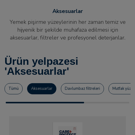
Aksesuarlar
Yemek pişirme yüzeylerinin her zaman temiz ve
hijyenik bir şekilde muhafaza edilmesi için
aksesuarlar, filtreler ve profesyonel deterjanlar.
Ürün yelpazesi
'Aksesuarlar'
Tümü
Aksesuarlar
Davlumbaz filtreleri
Mutfak yüzeyl