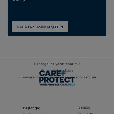
DAHA FAZLASINI KEŞFEDİN
Desteğe ihtiyacınız var mı?
Bize buradan ulaşın:
info@premiumservicesforcareplusprotect.eu
Başlangıç
Yıkama