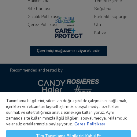
Hakkımızda
Yemek Pişirme
Site haritası
Soğutma
Gizlilik Politikası
Elektrikli süpürge
Çerez Politikası
Ütü
Kahve
Çevrimiçi mağazamızı ziyaret edin
Recommended and tested by:
Tanımlama bilgilerini; sitemizin doğru şekilde çalışmasını sağlamak,
içerikleri ve reklamları kişiselleştirmek, sosyal medya özellikleri
sunmak ve site trafiğimizi analiz etmek için kullanıyoruz. Aynı
zamanda site kullanımınızla ilgili bilgileri; sosyal medya, reklamcılık
Candy S.p.A.nın yönetim ve koordinasyon faaliyetlerini
ve analiz ortaklarımızla paylaşıyoruz.
Çerez Politikası
yürüten tek hissedarlı şirket Candy Hoover Group S.r.l. Şirket
Tüm Tanımlama Bilgilerini Kabul Et