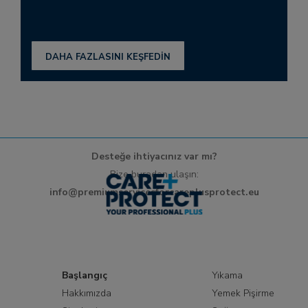
DAHA FAZLASINI KEŞFEDİN
Desteğe ihtiyacınız var mı?
Bize buradan ulaşın:
info@premiumservicesforcareplusprotect.eu
Başlangıç
Yıkama
Hakkımızda
Yemek Pişirme