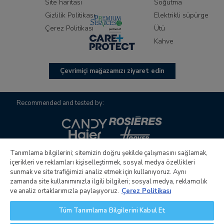
Site haritası
Soğutma
Gizlilik Politikası
Elektrikli süpürge
Çerez Politikası
Ütü
Kahve
Çevrimiçi mağazamızı ziyaret edin
Recommended and tested by:
Tanımlama bilgilerini; sitemizin doğru şekilde çalışmasını sağlamak,
içerikleri ve reklamları kişiselleştirmek, sosyal medya özellikleri
sunmak ve site trafiğimizi analiz etmek için kullanıyoruz. Aynı
zamanda site kullanımınızla ilgili bilgileri; sosyal medya, reklamcılık
Candy S.p.A.nın yönetim ve koordinasyon faaliyetlerini
ve analiz ortaklarımızla paylaşıyoruz.
Çerez Politikası
yürüten tek hissedarlı şirket Candy Hoover Group S.r.l. Şirket
Tüm Tanımlama Bilgilerini Kabul Et
merkezi: Via Comolli, 16 - 20861 Brugherio (MB) - İtalya.