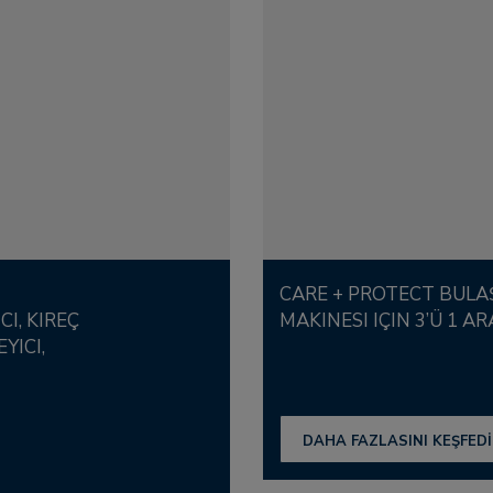
CARE + PROTECT BULAŞIK MAKINESI VE ÇAMAŞIR
I, KIREÇ
MAKINESI IÇIN 3’Ü 1 AR
YICI,
DAHA FAZLASINI KEŞFED