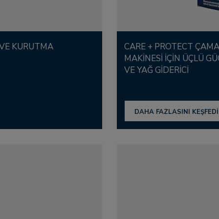
CARE + PROTECT ÇAMAŞIR MAKINESI/BULAŞIK
MAKINESI IÇIN ÜÇLÜ G
VE YAĞ GIDERICI
DAHA FAZLASINI KEŞFED