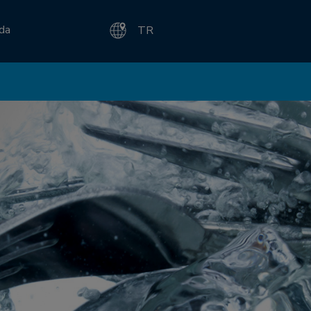
zda
TR