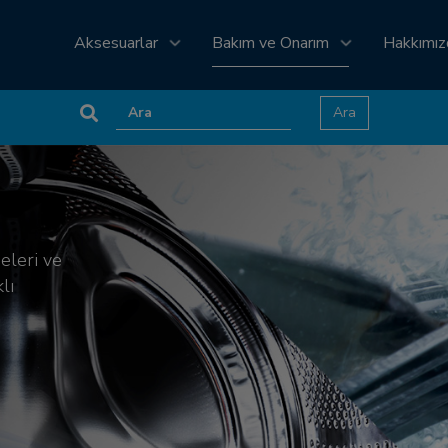
Aksesuarlar
Bakım ve Onarım
Hakkımı
eleri ve
lı