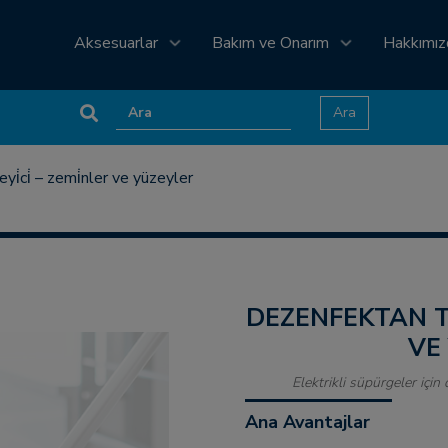
Aksesuarlar
Bakım ve Onarım
Hakkımı
yi̇ci̇ – zemi̇nler ve yüzeyler
DEZENFEKTAN TEMİZLEYİCİ – ZEMİNLER
VE
Elektrikli süpürgeler için
Ana Avantajlar