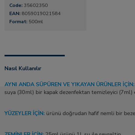
Code:
35602350
EAN:
8059019021584
Format:
500ml
Nasıl Kullanılır
AYNI ANDA SÜPÜREN VE YIKAYAN ÜRÜNLER İÇİN:
suya (30ml) bir kapak dezenfektan temizleyici (7ml) 
YÜZEYLER İÇİN:
ürünü doğrudan hafif nemli bir bez
ZEMİNLER İÇİN:
25ml ürünü 1L su ile seyreltin.