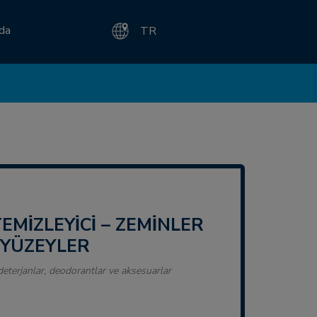
zda
TR
 YÜZEYLER
 deterjanlar, deodorantlar ve aksesuarlar