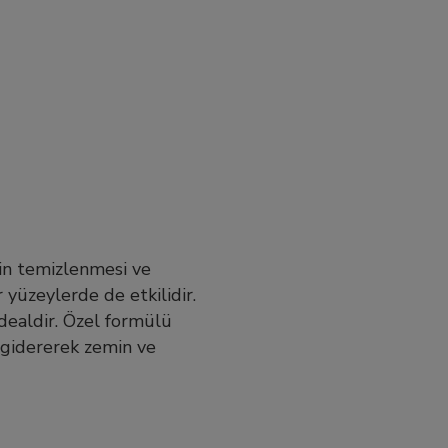
in temizlenmesi ve
r yüzeylerde de etkilidir.
idealdir. Özel formülü
ı gidererek zemin ve