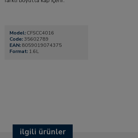
farklı boyutta kap içerir.
Model:
CFSCC4016
Code:
35602789
EAN:
8059019074375
Format:
1.6L
ilgili ürünler