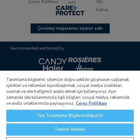
Çerez Politikası
Ütü
Kahve
Çevrimiçi mağazamızı ziyaret edin
Recommended and tested by:
Tanımlama bilgilerini; sitemizin doğru şekilde çalışmasını sağlamak,
içerikleri ve reklamları kişiselleştirmek, sosyal medya özellikleri
sunmak ve site trafiğimizi analiz etmek için kullanıyoruz. Aynı
zamanda site kullanımınızla ilgili bilgileri; sosyal medya, reklamcılık
Candy S.p.A.nın yönetim ve koordinasyon faaliyetlerini
ve analiz ortaklarımızla paylaşıyoruz.
Çerez Politikası
yürüten tek hissedarlı şirket Candy Hoover Group S.r.l. Şirket
Tüm Tanımlama Bilgilerini Kabul Et
merkezi: Via Comolli, 16 - 20861 Brugherio (MB) - İtalya.
Kurumsal sermayesi, tamamı ödenmiş 30.000.000,00 €.
Tümünü Reddet
İtalya’da vergi ve sicil numarası: Monza e Brianza Şirketler