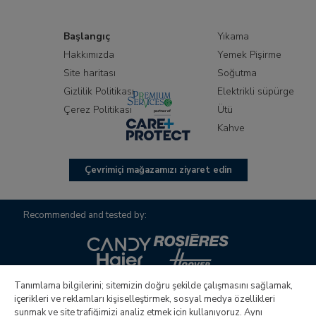
Başlangıç
Yıkama
Hakkımızda
Yemek Pişirme
Site haritası
Soğutma
Gizlilik Politikası
Elektrikli süpürge
Çerez Politikası
Ütü
Kahve
Çevrimiçi mağazamızı ziyaret edin
Recommended and tested by:
Tanımlama bilgilerini; sitemizin doğru şekilde çalışmasını sağlamak,
içerikleri ve reklamları kişiselleştirmek, sosyal medya özellikleri
sunmak ve site trafiğimizi analiz etmek için kullanıyoruz. Aynı