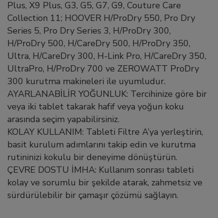
Plus, X9 Plus, G3, G5, G7, G9, Couture Care
Collection 11; HOOVER H/ProDry 550, Pro Dry
Series 5, Pro Dry Series 3, H/ProDry 300,
H/ProDry 500, H/CareDry 500, H/ProDry 350,
Ultra, H/CareDry 300, H-Link Pro, H/CareDry 350,
UltraPro, H/ProDry 700 ve ZEROWATT ProDry
300 kurutma makineleri ile uyumludur.
AYARLANABİLİR YOĞUNLUK: Tercihinize göre bir
veya iki tablet takarak hafif veya yoğun koku
arasında seçim yapabilirsiniz.
KOLAY KULLANIM: Tableti Filtre A’ya yerleştirin,
basit kurulum adımlarını takip edin ve kurutma
rutininizi kokulu bir deneyime dönüştürün.
ÇEVRE DOSTU İMHA: Kullanım sonrası tableti
kolay ve sorumlu bir şekilde atarak, zahmetsiz ve
sürdürülebilir bir çamaşır çözümü sağlayın.