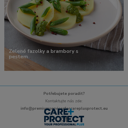
Zelené fazolky a brambory s
pestem
Potřebujete poradit?
Kontaktujte nás zde:
info@premiumservicesforcareplusprotect.eu