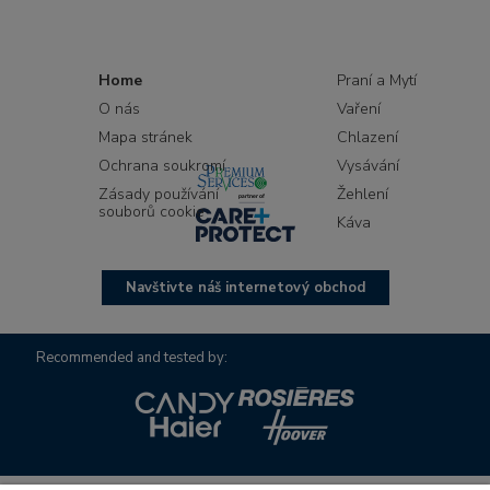
Home
Praní a Mytí
O nás
Vaření
Mapa stránek
Chlazení
Ochrana soukromí
Vysávání
Zásady používání
Žehlení
souborů cookie
Káva
Navštivte náš internetový obchod
Recommended and tested by: