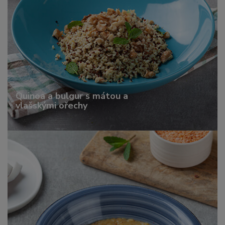
Quinoa a bulgur s mátou a
vlašskými ořechy