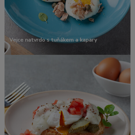
Vejce natvrdo s tuňákem a kapary