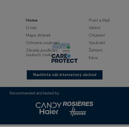
Home
Praní a Mytí
O nás
Vaření
Mapa stránek
Chlazení
Ochrana soukromí
Vysávání
Zásady používání
Žehlení
souborů cookie
Káva
Navštivte náš internetový obchod
Recommended and tested by: