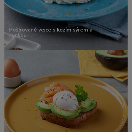
Pošírované vejce s kozím sýrem a
šunkou