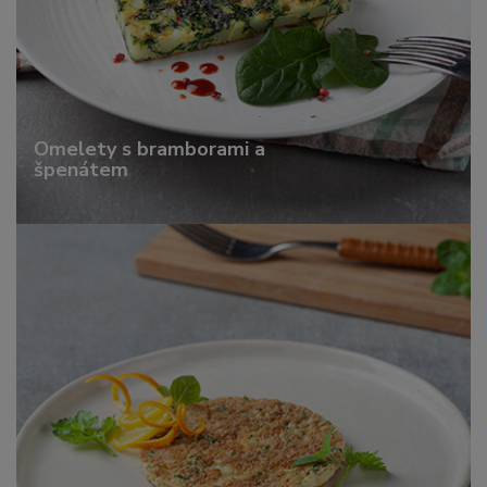
Omelety s bramborami a
špenátem