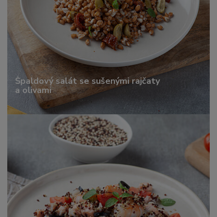
Špaldový salát se sušenými rajčaty
a olivami