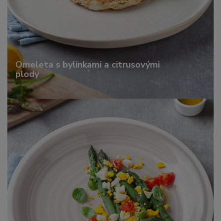
Omeleta s bylinkami a citrusovými
plody