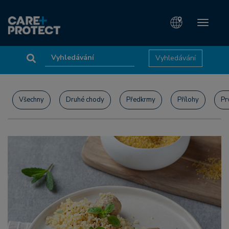
Toggle
navigati
Všechny
Druhé chody
Předkrmy
Přílohy
Pr