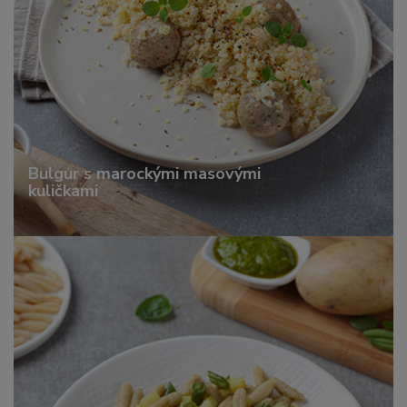
Bulgur s marockými masovými
kuličkami