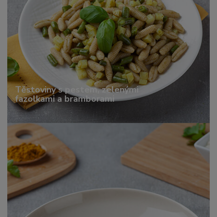
Těstoviny s pestem, zelenými
fazolkami a bramborami