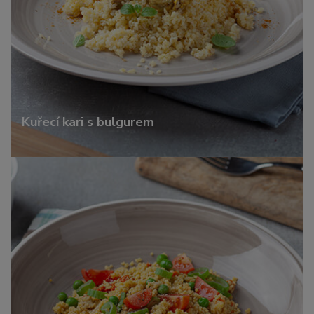
Kuřecí kari s bulgurem