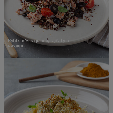
Rybí směs s quinou, rajčaty a
olivami