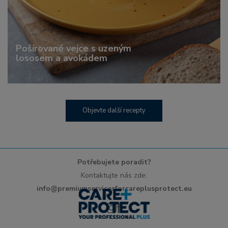
Pošírované vejce s uzeným
lososem a avokádem
Objevte další recepty
Potřebujete poradit?
Kontaktujte nás zde:
info@premiumservicesforcareplusprotect.eu