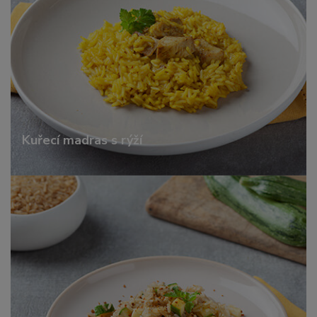
Kuřecí madras s rýží